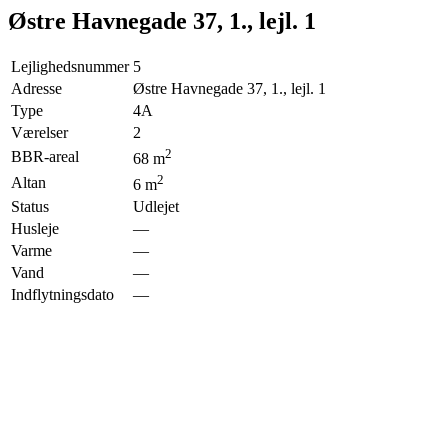
Østre Havnegade 37, 1., lejl. 1
Lejlighedsnummer
5
Adresse
Østre Havnegade 37, 1., lejl. 1
Type
4A
Værelser
2
2
BBR-areal
68
m
2
Altan
6
m
Status
Udlejet
Husleje
—
Varme
—
Vand
—
Indflytningsdato
—