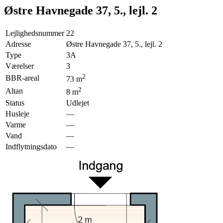
Østre Havnegade 37, 5., lejl. 2
Lejlighedsnummer
22
Adresse
Østre Havnegade 37, 5., lejl. 2
Type
3A
Værelser
3
2
BBR-areal
73
m
2
Altan
8
m
Status
Udlejet
Husleje
—
Varme
—
Vand
—
Indflytningsdato
—