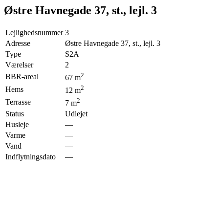
Østre Havnegade 37, st., lejl. 3
Lejlighedsnummer
3
Adresse
Østre Havnegade 37, st., lejl. 3
Type
S2A
Værelser
2
2
BBR-areal
67
m
2
Hems
12
m
2
Terrasse
7
m
Status
Udlejet
Husleje
—
Varme
—
Vand
—
Indflytningsdato
—