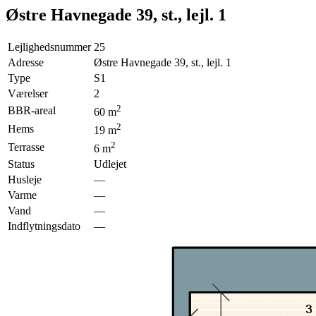
Østre Havnegade 39, st., lejl. 1
Lejlighedsnummer
25
Adresse
Østre Havnegade 39, st., lejl. 1
Type
S1
Værelser
2
2
BBR-areal
60
m
2
Hems
19
m
2
Terrasse
6
m
Status
Udlejet
Husleje
—
Varme
—
Vand
—
Indflytningsdato
—